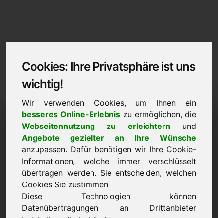
Cookies: Ihre Privatsphäre ist uns
wichtig!
Wir verwenden Cookies, um Ihnen ein
Impressum / Kontakt
besseres Online-Erlebnis
zu ermöglichen, die
Webseitennutzung zu erleichtern
und
zonwering.eu
Angebote gezielter an Ihre Wünsche
anzupassen. Dafür benötigen wir Ihre Cookie-
Zurück zur Startseite
Informationen, welche immer verschlüsselt
übertragen werden. Sie entscheiden, welchen
Angaben gemäß § 5 TMG
Cookies Sie zustimmen.
Diese Technologien können
Frank Heilmann
Datenübertragungen an Drittanbieter
Frankcom