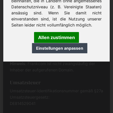
beinhalten, die in Ländern ohne angemessenes
Eichenring 3
Datenschutzniveau (z. B. Vereinigte Staaten)
94060 Pocking
ansässig sind. Wenn Sie damit nicht
Deutschland
einverstanden sind, ist die Nutzung unserer
Seiten leider nicht vollumfänglich möglich.
Kontakt
Telefon:
+49 (0)8538 912 99 00
Allen zustimmen
Telefax:
+49 (0)8538 91 20 55
Einstellungen anpassen
E-Mail:
buy@frankcom.info
Hinweis:
Frankcom ist nicht zwangsläufig der
Inhaber der aufgerufenen Domain.
Umsatzsteuer
Umsatzsteuer-Identifikationsnummer gemäß §27a
Umsatzsteuergesetz:
DE814529041